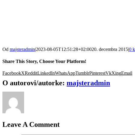
Od
majsteradmin
|
2023-08-05T12:51:28+02:00
20. decembra 2015
|
0 
Share This Story, Choose Your Platform!
Facebook
X
Reddit
LinkedIn
WhatsApp
Tumblr
Pinterest
Vk
Xing
Email
O autorovi/autorke:
majsteradmin
Leave A Comment