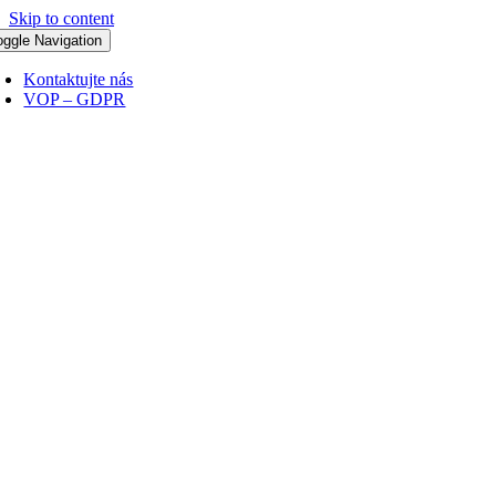
Skip to content
oggle Navigation
Kontaktujte nás
VOP – GDPR