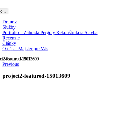
o...
Domov
Služby
Portfólio – Záhrada Pergoly Rekonštrukcia Stavba
Recenzie
Články
O nás – Majster pre Vás
ct2-featured-15013609
Previous
project2-featured-15013609