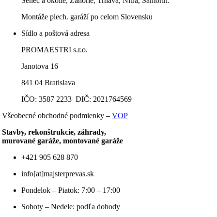
Senec a okolie, Záhorie, Trnava, Nitra, Šamorín.
Montáže plech. garáží po celom Slovensku
Sídlo a poštová adresa
PROMAESTRI s.r.o.
Janotova 16
841 04 Bratislava
IČO: 3587 2233 DIČ: 2021764569
Všeobecné obchodné podmienky –
VOP
Stavby, rekonštrukcie, záhrady,
murované garáže, montované garáže
+421 905 628 870
info[at]majsterprevas.sk
Pondelok – Piatok: 7:00 – 17:00
Soboty – Nedele: podľa dohody