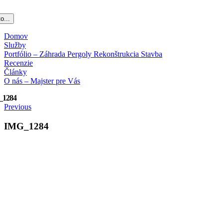
o...
Domov
Služby
Portfólio – Záhrada Pergoly Rekonštrukcia Stavba
Recenzie
Články
O nás – Majster pre Vás
_1284
Previous
IMG_1284