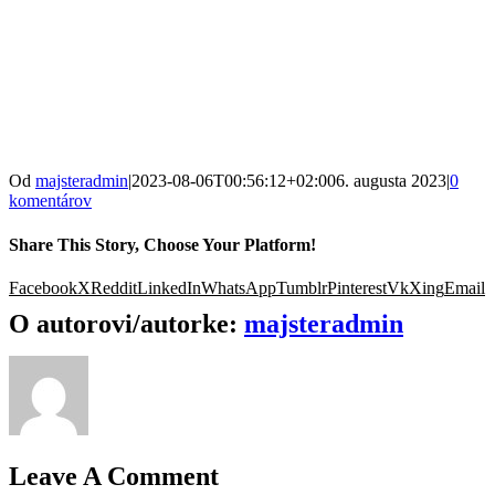
Od
majsteradmin
|
2023-08-06T00:56:12+02:00
6. augusta 2023
|
0
komentárov
Share This Story, Choose Your Platform!
Facebook
X
Reddit
LinkedIn
WhatsApp
Tumblr
Pinterest
Vk
Xing
Email
O autorovi/autorke:
majsteradmin
Leave A Comment