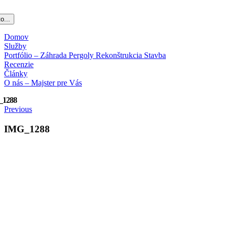
o...
Domov
Služby
Portfólio – Záhrada Pergoly Rekonštrukcia Stavba
Recenzie
Články
O nás – Majster pre Vás
_1288
Previous
IMG_1288