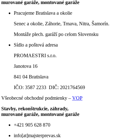
murované garáže, montované garáže
Pracujeme Bratislava a okolie
Senec a okolie, Záhorie, Trnava, Nitra, Šamorín.
Montáže plech. garáží po celom Slovensku
Sídlo a poštová adresa
PROMAESTRI s.r.o.
Janotova 16
841 04 Bratislava
IČO: 3587 2233 DIČ: 2021764569
Všeobecné obchodné podmienky –
VOP
Stavby, rekonštrukcie, záhrady,
murované garáže, montované garáže
+421 905 628 870
info[at]majsterprevas.sk