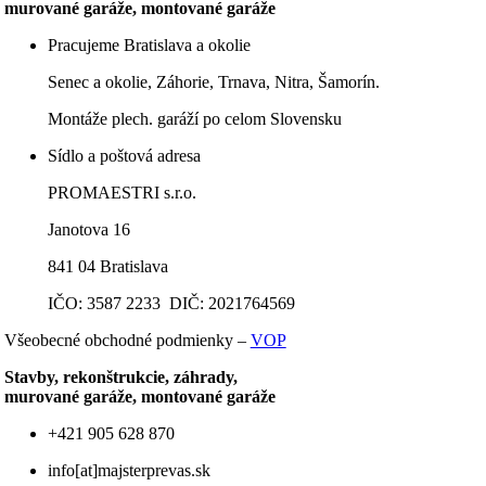
murované garáže, montované garáže
Pracujeme Bratislava a okolie
Senec a okolie, Záhorie, Trnava, Nitra, Šamorín.
Montáže plech. garáží po celom Slovensku
Sídlo a poštová adresa
PROMAESTRI s.r.o.
Janotova 16
841 04 Bratislava
IČO: 3587 2233 DIČ: 2021764569
Všeobecné obchodné podmienky –
VOP
Stavby, rekonštrukcie, záhrady,
murované garáže, montované garáže
+421 905 628 870
info[at]majsterprevas.sk