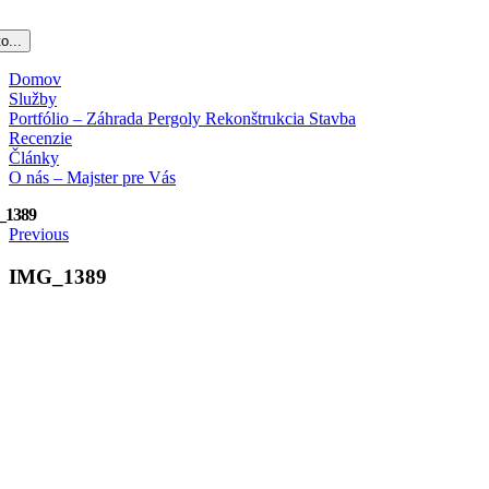
o...
Domov
Služby
Portfólio – Záhrada Pergoly Rekonštrukcia Stavba
Recenzie
Články
O nás – Majster pre Vás
_1389
Previous
IMG_1389