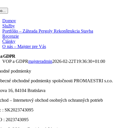
o...
Domov
Služby
Portfólio – Záhrada Pergoly Rekonštrukcia Stavba
Recenzie
Články
O nás – Majster pre Vás
 a GDPR
VOP a GDPR
majsteradmin
2026-02-22T19:36:30+01:00
odné podmienky
becné obchodné podmienky spoločnosti PROMAESTRI s.r.o.
tova 16, 84104 Bratislava
chod – Internetový obchod osobných ochranných potrieb
: : SK2023743095
 : 2023743095