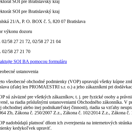
ktorát SOI pre Bratislavský kraj
ktorát SOI pre Bratislavský kraj
alská 21/A, P. O. BOX č. 5, 820 07 Bratislava
r výkonu dozoru
č. 02/58 27 21 72, 02/58 27 21 04
č. 02/58 27 21 70
aktujte SOI BA pomocou formuláru
šeobecné ustanovenia
ieto všeobecné obchodné podmienky (VOP) upravujú všetky kúpne zmlu
islava (ďalej len PROMAESTRI s.r. o.) a jeho zákazníkmi pri dodávka
OP sú záväzné pre všetkých zákazníkov, t. j. pre fyzické osoby a pr
vené, sa riadia príslušnými ustanoveniami Obchodného zákonníka. V pr
ej obchodnej alebo inej podnikateľskej činnosti), riadia sa vzťahy n
964 Zb, Zákona č. 250/2007 Z.z., Zákona č. 102/2014 Z.z., Zákona č. 
OP nadobúdajú platnosť dňom ich zverejnenia na internetových stránk
ienky kedykoľvek upraviť.