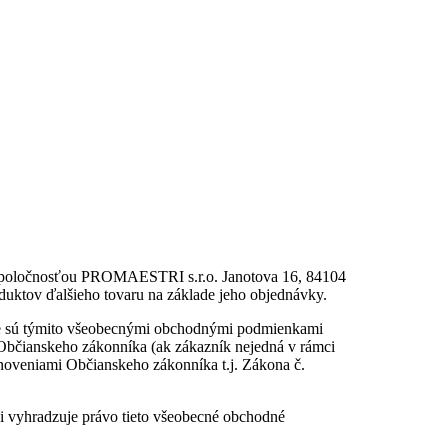
i spoločnosťou PROMAESTRI s.r.o. Janotova 16, 84104
uktov ďalšieho tovaru na základe jeho objednávky.
 nie sú týmito všeobecnými obchodnými podmienkami
 Občianskeho zákonníka (ak zákazník nejedná v rámci
anoveniami Občianskeho zákonníka t.j. Zákona č.
i vyhradzuje právo tieto všeobecné obchodné