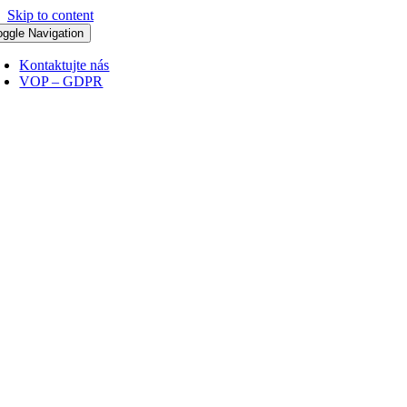
Skip to content
oggle Navigation
Kontaktujte nás
VOP – GDPR