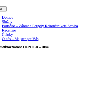
o...
Domov
Služby
Portfólio – Záhrada Pergoly Rekonštrukcia Stavba
Recenzie
Články
O nás – Majster pre Vás
matická závlaha HUNTER – 70m2