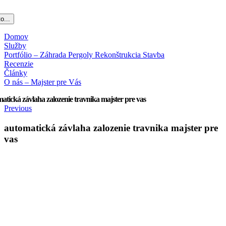
o...
Domov
Služby
Portfólio – Záhrada Pergoly Rekonštrukcia Stavba
Recenzie
Články
O nás – Majster pre Vás
atická závlaha zalozenie travnika majster pre vas
Previous
automatická závlaha zalozenie travnika majster pre
vas