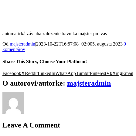
automatická závlaha zalozenie travnika majster pre vas
Od
majsteradmin
|
2023-10-22T16:57:08+02:00
5. augusta 2023
|
0
komentárov
Share This Story, Choose Your Platform!
Facebook
X
Reddit
LinkedIn
WhatsApp
Tumblr
Pinterest
Vk
Xing
Email
O autorovi/autorke:
majsteradmin
Leave A Comment