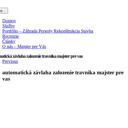
o...
Domov
Služby
Portfólio – Záhrada Pergoly Rekonštrukcia Stavba
Recenzie
Články
O nás – Majster pre Vás
atická závlaha zalozenie travnika majster pre vas
Previous
automatická závlaha zalozenie travnika majster pre
vas