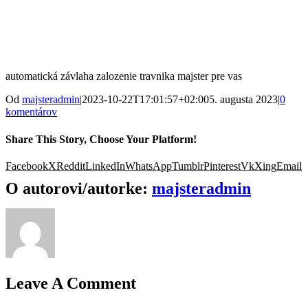
automatická závlaha zalozenie travnika majster pre vas
Od
majsteradmin
|
2023-10-22T17:01:57+02:00
5. augusta 2023
|
0
komentárov
Share This Story, Choose Your Platform!
Facebook
X
Reddit
LinkedIn
WhatsApp
Tumblr
Pinterest
Vk
Xing
Email
O autorovi/autorke:
majsteradmin
Leave A Comment