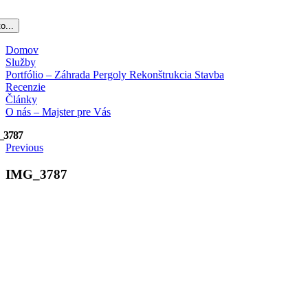
o...
Domov
Služby
Portfólio – Záhrada Pergoly Rekonštrukcia Stavba
Recenzie
Články
O nás – Majster pre Vás
_3787
Previous
IMG_3787