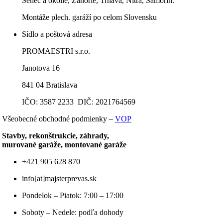
Senec a okolie, Záhorie, Trnava, Nitra, Šamorín.
Montáže plech. garáží po celom Slovensku
Sídlo a poštová adresa
PROMAESTRI s.r.o.
Janotova 16
841 04 Bratislava
IČO: 3587 2233 DIČ: 2021764569
Všeobecné obchodné podmienky –
VOP
Stavby, rekonštrukcie, záhrady,
murované garáže, montované garáže
+421 905 628 870
info[at]majsterprevas.sk
Pondelok – Piatok: 7:00 – 17:00
Soboty – Nedele: podľa dohody