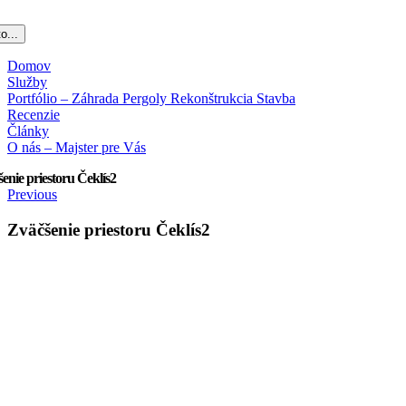
o...
Domov
Služby
Portfólio – Záhrada Pergoly Rekonštrukcia Stavba
Recenzie
Články
O nás – Majster pre Vás
šenie priestoru Čeklís2
Previous
Zväčšenie priestoru Čeklís2