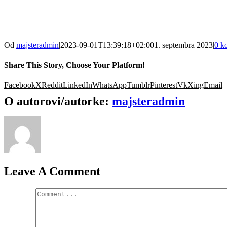
Od
majsteradmin
|
2023-09-01T13:39:18+02:00
1. septembra 2023
|
0 k
Share This Story, Choose Your Platform!
Facebook
X
Reddit
LinkedIn
WhatsApp
Tumblr
Pinterest
Vk
Xing
Email
O autorovi/autorke:
majsteradmin
Leave A Comment