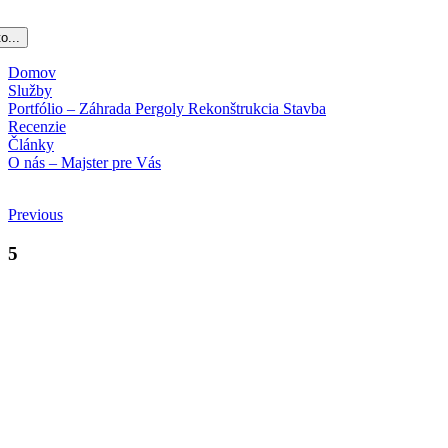
o...
Domov
Služby
Portfólio – Záhrada Pergoly Rekonštrukcia Stavba
Recenzie
Články
O nás – Majster pre Vás
Previous
5