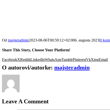
Od
majsteradmin
|
2023-08-06T00:59:12+02:00
6. augusta 2023
|
0 kom
Share This Story, Choose Your Platform!
Facebook
X
Reddit
LinkedIn
WhatsApp
Tumblr
Pinterest
Vk
Xing
Email
O autorovi/autorke:
majsteradmin
Leave A Comment