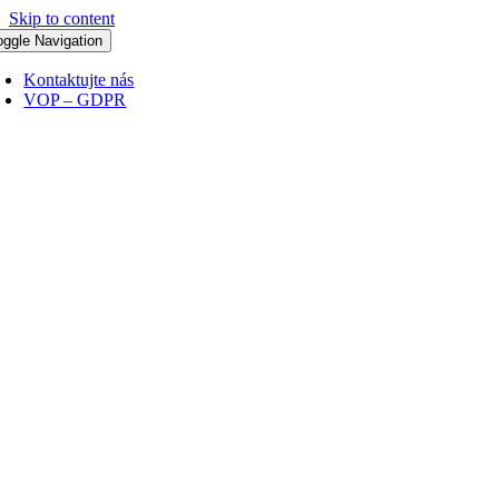
Skip to content
oggle Navigation
Kontaktujte nás
VOP – GDPR