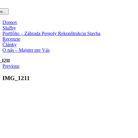
o...
Domov
Služby
Portfólio – Záhrada Pergoly Rekonštrukcia Stavba
Recenzie
Články
O nás – Majster pre Vás
1211
Previous
IMG_1211