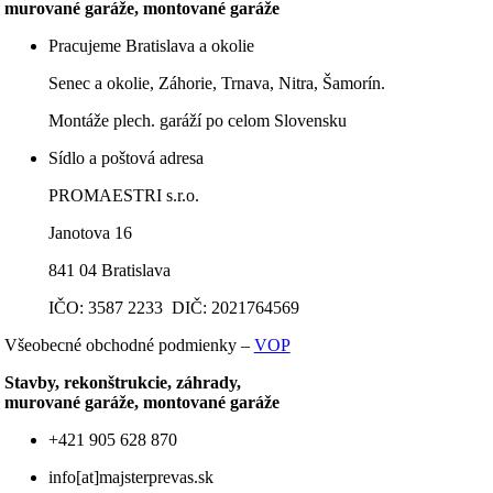
murované garáže, montované garáže
Pracujeme Bratislava a okolie
Senec a okolie, Záhorie, Trnava, Nitra, Šamorín.
Montáže plech. garáží po celom Slovensku
Sídlo a poštová adresa
PROMAESTRI s.r.o.
Janotova 16
841 04 Bratislava
IČO: 3587 2233 DIČ: 2021764569
Všeobecné obchodné podmienky –
VOP
Stavby, rekonštrukcie, záhrady,
murované garáže, montované garáže
+421 905 628 870
info[at]majsterprevas.sk