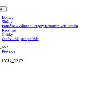
o...
Domov
Služby
Portfólio – Záhrada Pergoly Rekonštrukcia Stavba
Recenzie
Články
O nás – Majster pre Vás
_1277
Previous
IMG_1277