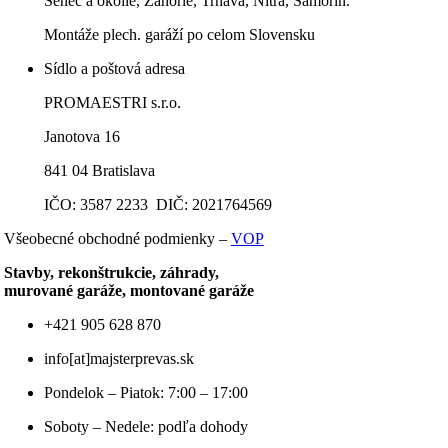
Senec a okolie, Záhorie, Trnava, Nitra, Šamorín.
Montáže plech. garáží po celom Slovensku
Sídlo a poštová adresa
PROMAESTRI s.r.o.
Janotova 16
841 04 Bratislava
IČO: 3587 2233 DIČ: 2021764569
Všeobecné obchodné podmienky –
VOP
Stavby, rekonštrukcie, záhrady,
murované garáže, montované garáže
+421 905 628 870
info[at]majsterprevas.sk
Pondelok – Piatok: 7:00 – 17:00
Soboty – Nedele: podľa dohody