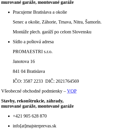
murované garáže, montované garáže
Pracujeme Bratislava a okolie
Senec a okolie, Záhorie, Trnava, Nitra, Šamorín.
Montáže plech. garáží po celom Slovensku
Sídlo a poštová adresa
PROMAESTRI s.r.o.
Janotova 16
841 04 Bratislava
IČO: 3587 2233 DIČ: 2021764569
Všeobecné obchodné podmienky –
VOP
Stavby, rekonštrukcie, záhrady,
murované garáže, montované garáže
+421 905 628 870
info[at]majsterprevas.sk