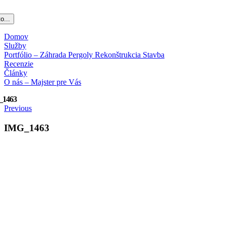
o...
Domov
Služby
Portfólio – Záhrada Pergoly Rekonštrukcia Stavba
Recenzie
Články
O nás – Majster pre Vás
_1463
Previous
IMG_1463