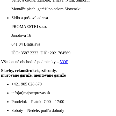
Senec a okolie, Záhorie, Trnava, Nitra, Šamorín.
Montáže plech. garáží po celom Slovensku
Sídlo a poštová adresa
PROMAESTRI s.r.o.
Janotova 16
841 04 Bratislava
IČO: 3587 2233 DIČ: 2021764569
Všeobecné obchodné podmienky –
VOP
Stavby, rekonštrukcie, záhrady,
murované garáže, montované garáže
+421 905 628 870
info[at]majsterprevas.sk
Pondelok – Piatok: 7:00 – 17:00
Soboty – Nedele: podľa dohody