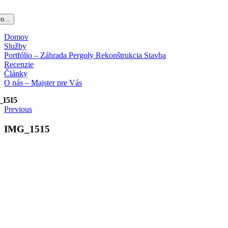
o...
Domov
Služby
Portfólio – Záhrada Pergoly Rekonštrukcia Stavba
Recenzie
Články
O nás – Majster pre Vás
_1515
Previous
IMG_1515