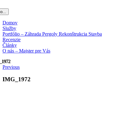
o...
Domov
Služby
Portfólio – Záhrada Pergoly Rekonštrukcia Stavba
Recenzie
Články
O nás – Majster pre Vás
_1972
Previous
IMG_1972