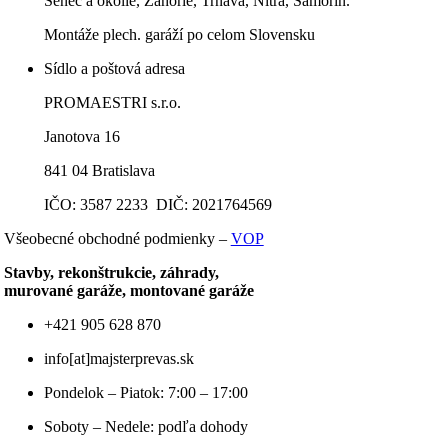
Senec a okolie, Záhorie, Trnava, Nitra, Šamorín.
Montáže plech. garáží po celom Slovensku
Sídlo a poštová adresa
PROMAESTRI s.r.o.
Janotova 16
841 04 Bratislava
IČO: 3587 2233 DIČ: 2021764569
Všeobecné obchodné podmienky –
VOP
Stavby, rekonštrukcie, záhrady,
murované garáže, montované garáže
+421 905 628 870
info[at]majsterprevas.sk
Pondelok – Piatok: 7:00 – 17:00
Soboty – Nedele: podľa dohody