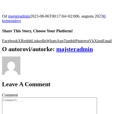
Od
majsteradmin
|
2023-08-06T00:17:04+02:00
6. augusta 2023
|
0
komentárov
Share This Story, Choose Your Platform!
Facebook
X
Reddit
LinkedIn
WhatsApp
Tumblr
Pinterest
Vk
Xing
Email
O autorovi/autorke:
majsteradmin
Leave A Comment
Comment