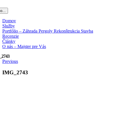
o...
Domov
Služby
Portfólio – Záhrada Pergoly Rekonštrukcia Stavba
Recenzie
Články
O nás – Majster pre Vás
_2743
Previous
IMG_2743