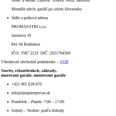
Senec a okolie, Záhorie, Trnava, Nitra, Šamorín.
Montáže plech. garáží po celom Slovensku
Sídlo a poštová adresa
PROMAESTRI s.r.o.
Janotova 16
841 04 Bratislava
IČO: 3587 2233 DIČ: 2021764569
Všeobecné obchodné podmienky –
VOP
Stavby, rekonštrukcie, záhrady,
murované garáže, montované garáže
+421 905 628 870
info[at]majsterprevas.sk
Pondelok – Piatok: 7:00 – 17:00
Soboty – Nedele: podľa dohody