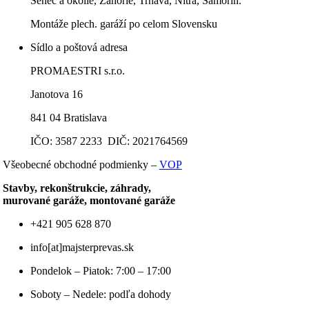
Senec a okolie, Záhorie, Trnava, Nitra, Šamorín.
Montáže plech. garáží po celom Slovensku
Sídlo a poštová adresa
PROMAESTRI s.r.o.
Janotova 16
841 04 Bratislava
IČO: 3587 2233 DIČ: 2021764569
Všeobecné obchodné podmienky –
VOP
Stavby, rekonštrukcie, záhrady,
murované garáže, montované garáže
+421 905 628 870
info[at]majsterprevas.sk
Pondelok – Piatok: 7:00 – 17:00
Soboty – Nedele: podľa dohody