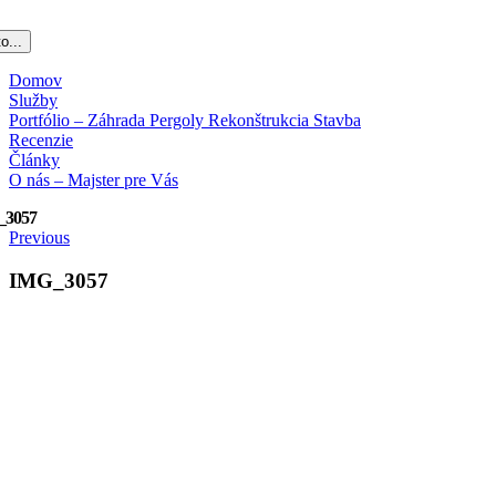
o...
Domov
Služby
Portfólio – Záhrada Pergoly Rekonštrukcia Stavba
Recenzie
Články
O nás – Majster pre Vás
_3057
Previous
IMG_3057