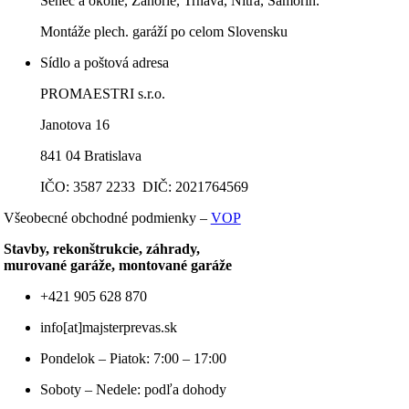
Senec a okolie, Záhorie, Trnava, Nitra, Šamorín.
Montáže plech. garáží po celom Slovensku
Sídlo a poštová adresa
PROMAESTRI s.r.o.
Janotova 16
841 04 Bratislava
IČO: 3587 2233 DIČ: 2021764569
Všeobecné obchodné podmienky –
VOP
Stavby, rekonštrukcie, záhrady,
murované garáže, montované garáže
+421 905 628 870
info[at]majsterprevas.sk
Pondelok – Piatok: 7:00 – 17:00
Soboty – Nedele: podľa dohody