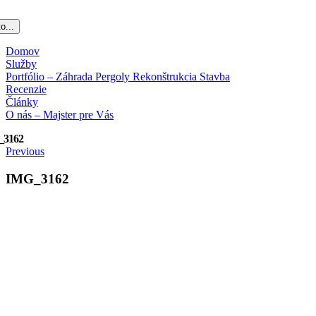
o...
Domov
Služby
Portfólio – Záhrada Pergoly Rekonštrukcia Stavba
Recenzie
Články
O nás – Majster pre Vás
_3162
Previous
IMG_3162