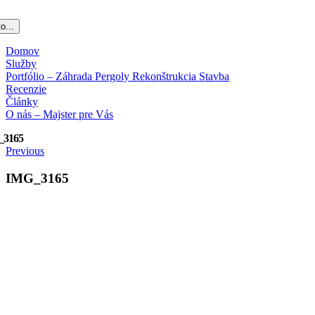
o...
Domov
Služby
Portfólio – Záhrada Pergoly Rekonštrukcia Stavba
Recenzie
Články
O nás – Majster pre Vás
_3165
Previous
IMG_3165