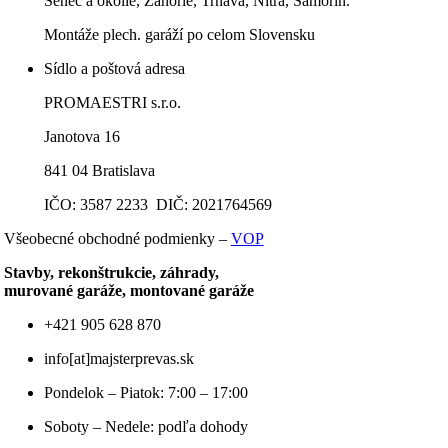
Senec a okolie, Záhorie, Trnava, Nitra, Šamorín.
Montáže plech. garáží po celom Slovensku
Sídlo a poštová adresa
PROMAESTRI s.r.o.
Janotova 16
841 04 Bratislava
IČO: 3587 2233 DIČ: 2021764569
Všeobecné obchodné podmienky –
VOP
Stavby, rekonštrukcie, záhrady,
murované garáže, montované garáže
+421 905 628 870
info[at]majsterprevas.sk
Pondelok – Piatok: 7:00 – 17:00
Soboty – Nedele: podľa dohody