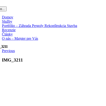
o...
Domov
Služby
Portfólio – Záhrada Pergoly Rekonštrukcia Stavba
Recenzie
Články
O nás – Majster pre Vás
3211
Previous
IMG_3211