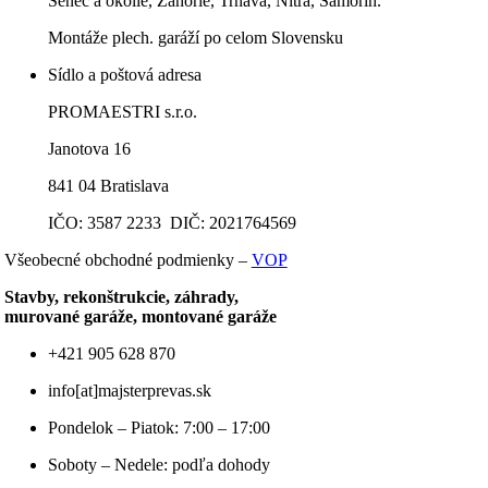
Senec a okolie, Záhorie, Trnava, Nitra, Šamorín.
Montáže plech. garáží po celom Slovensku
Sídlo a poštová adresa
PROMAESTRI s.r.o.
Janotova 16
841 04 Bratislava
IČO: 3587 2233 DIČ: 2021764569
Všeobecné obchodné podmienky –
VOP
Stavby, rekonštrukcie, záhrady,
murované garáže, montované garáže
+421 905 628 870
info[at]majsterprevas.sk
Pondelok – Piatok: 7:00 – 17:00
Soboty – Nedele: podľa dohody