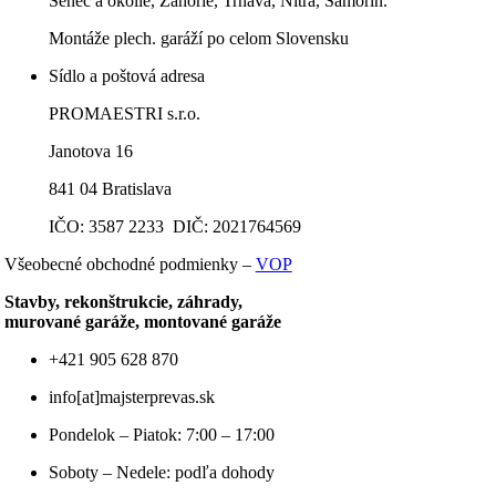
Senec a okolie, Záhorie, Trnava, Nitra, Šamorín.
Montáže plech. garáží po celom Slovensku
Sídlo a poštová adresa
PROMAESTRI s.r.o.
Janotova 16
841 04 Bratislava
IČO: 3587 2233 DIČ: 2021764569
Všeobecné obchodné podmienky –
VOP
Stavby, rekonštrukcie, záhrady,
murované garáže, montované garáže
+421 905 628 870
info[at]majsterprevas.sk
Pondelok – Piatok: 7:00 – 17:00
Soboty – Nedele: podľa dohody