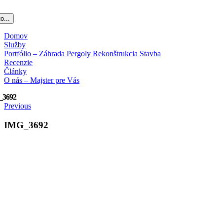
o...
Domov
Služby
Portfólio – Záhrada Pergoly Rekonštrukcia Stavba
Recenzie
Články
O nás – Majster pre Vás
_3692
Previous
IMG_3692