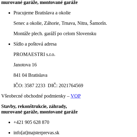
murované garáže, montované garáže
Pracujeme Bratislava a okolie
Senec a okolie, Záhorie, Trnava, Nitra, Šamorín.
Montáže plech. garáží po celom Slovensku
Sídlo a poštová adresa
PROMAESTRI s.r.o.
Janotova 16
841 04 Bratislava
IČO: 3587 2233 DIČ: 2021764569
Všeobecné obchodné podmienky –
VOP
Stavby, rekonštrukcie, záhrady,
murované garáže, montované garáže
+421 905 628 870
info[at]majsterprevas.sk