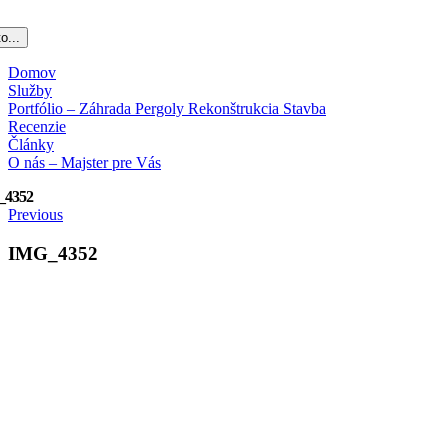
o...
Domov
Služby
Portfólio – Záhrada Pergoly Rekonštrukcia Stavba
Recenzie
Články
O nás – Majster pre Vás
_4352
Previous
IMG_4352