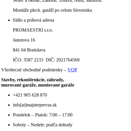
Senec a okolie, Záhorie, Trnava, Nitra, Šamorín.
Montáže plech. garáží po celom Slovensku
Sídlo a poštová adresa
PROMAESTRI s.r.o.
Janotova 16
841 04 Bratislava
IČO: 3587 2233 DIČ: 2021764569
Všeobecné obchodné podmienky –
VOP
Stavby, rekonštrukcie, záhrady,
murované garáže, montované garáže
+421 905 628 870
info[at]majsterprevas.sk
Pondelok – Piatok: 7:00 – 17:00
Soboty – Nedele: podľa dohody