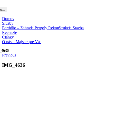
o...
Domov
Služby
Portfólio – Záhrada Pergoly Rekonštrukcia Stavba
Recenzie
Články
O nás – Majster pre Vás
_4636
Previous
IMG_4636