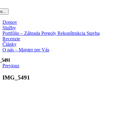
o...
Domov
Služby
Portfólio – Záhrada Pergoly Rekonštrukcia Stavba
Recenzie
Články
O nás – Majster pre Vás
_5491
Previous
IMG_5491