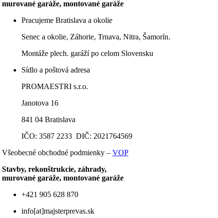
murované garáže, montované garáže
Pracujeme Bratislava a okolie
Senec a okolie, Záhorie, Trnava, Nitra, Šamorín.
Montáže plech. garáží po celom Slovensku
Sídlo a poštová adresa
PROMAESTRI s.r.o.
Janotova 16
841 04 Bratislava
IČO: 3587 2233 DIČ: 2021764569
Všeobecné obchodné podmienky –
VOP
Stavby, rekonštrukcie, záhrady,
murované garáže, montované garáže
+421 905 628 870
info[at]majsterprevas.sk