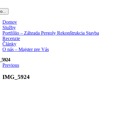
o...
Domov
Služby
Portfólio – Záhrada Pergoly Rekonštrukcia Stavba
Recenzie
Články
O nás – Majster pre Vás
_5924
Previous
IMG_5924