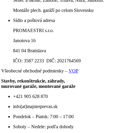
Senec a okolie, Záhorie, Trnava, Nitra, Šamorín.
Montáže plech. garáží po celom Slovensku
Sídlo a poštová adresa
PROMAESTRI s.r.o.
Janotova 16
841 04 Bratislava
IČO: 3587 2233 DIČ: 2021764569
Všeobecné obchodné podmienky –
VOP
Stavby, rekonštrukcie, záhrady,
murované garáže, montované garáže
+421 905 628 870
info[at]majsterprevas.sk
Pondelok – Piatok: 7:00 – 17:00
Soboty – Nedele: podľa dohody