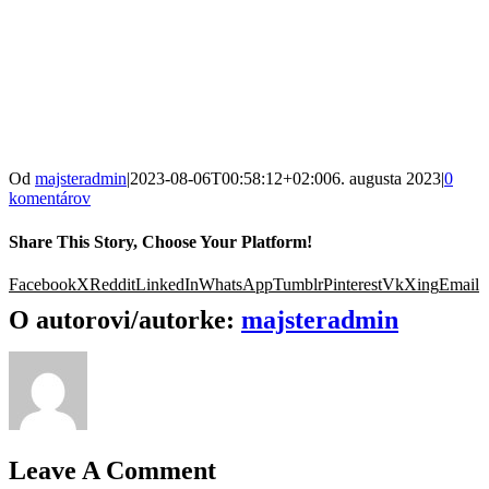
Od
majsteradmin
|
2023-08-06T00:58:12+02:00
6. augusta 2023
|
0
komentárov
Share This Story, Choose Your Platform!
Facebook
X
Reddit
LinkedIn
WhatsApp
Tumblr
Pinterest
Vk
Xing
Email
O autorovi/autorke:
majsteradmin
Leave A Comment