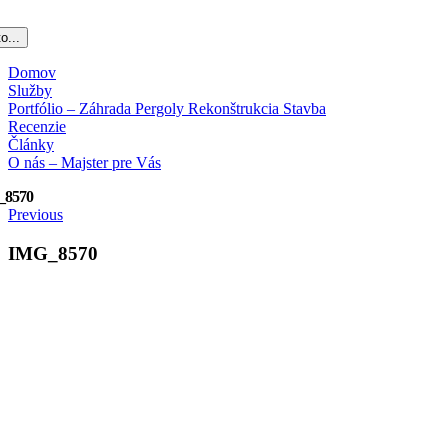
o...
Domov
Služby
Portfólio – Záhrada Pergoly Rekonštrukcia Stavba
Recenzie
Články
O nás – Majster pre Vás
_8570
Previous
IMG_8570