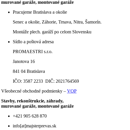
murované garáže, montované garáže
Pracujeme Bratislava a okolie
Senec a okolie, Záhorie, Trnava, Nitra, Šamorín.
Montáže plech. garáží po celom Slovensku
Sídlo a poštová adresa
PROMAESTRI s.r.o.
Janotova 16
841 04 Bratislava
IČO: 3587 2233 DIČ: 2021764569
Všeobecné obchodné podmienky –
VOP
Stavby, rekonštrukcie, záhrady,
murované garáže, montované garáže
+421 905 628 870
info[at]majsterprevas.sk