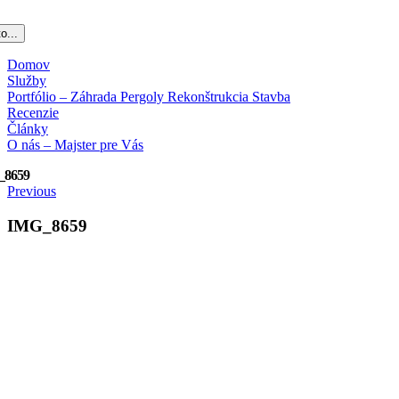
o...
Domov
Služby
Portfólio – Záhrada Pergoly Rekonštrukcia Stavba
Recenzie
Články
O nás – Majster pre Vás
_8659
Previous
IMG_8659