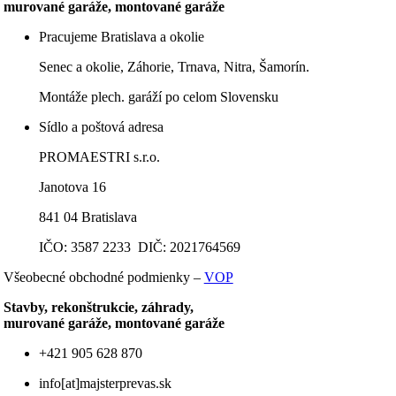
murované garáže, montované garáže
Pracujeme Bratislava a okolie
Senec a okolie, Záhorie, Trnava, Nitra, Šamorín.
Montáže plech. garáží po celom Slovensku
Sídlo a poštová adresa
PROMAESTRI s.r.o.
Janotova 16
841 04 Bratislava
IČO: 3587 2233 DIČ: 2021764569
Všeobecné obchodné podmienky –
VOP
Stavby, rekonštrukcie, záhrady,
murované garáže, montované garáže
+421 905 628 870
info[at]majsterprevas.sk