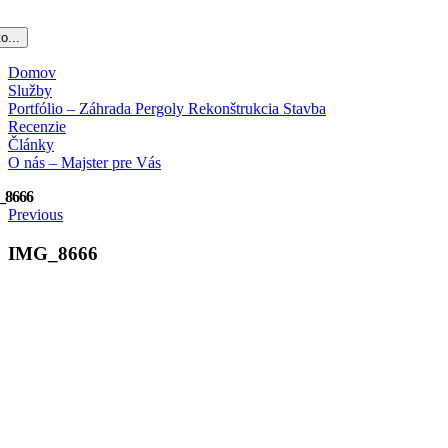
o...
Domov
Služby
Portfólio – Záhrada Pergoly Rekonštrukcia Stavba
Recenzie
Články
O nás – Majster pre Vás
_8666
Previous
IMG_8666