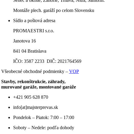
Senec a okolie, Záhorie, Trnava, Nitra, Šamorín.
Montáže plech. garáží po celom Slovensku
Sídlo a poštová adresa
PROMAESTRI s.r.o.
Janotova 16
841 04 Bratislava
IČO: 3587 2233 DIČ: 2021764569
Všeobecné obchodné podmienky –
VOP
Stavby, rekonštrukcie, záhrady,
murované garáže, montované garáže
+421 905 628 870
info[at]majsterprevas.sk
Pondelok – Piatok: 7:00 – 17:00
Soboty – Nedele: podľa dohody