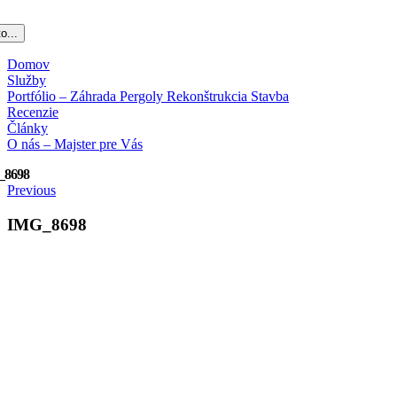
o...
Domov
Služby
Portfólio – Záhrada Pergoly Rekonštrukcia Stavba
Recenzie
Články
O nás – Majster pre Vás
_8698
Previous
IMG_8698