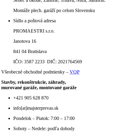
Senec a okolie, Záhorie, Trnava, Nitra, Šamorín.
Montáže plech. garáží po celom Slovensku
Sídlo a poštová adresa
PROMAESTRI s.r.o.
Janotova 16
841 04 Bratislava
IČO: 3587 2233 DIČ: 2021764569
Všeobecné obchodné podmienky –
VOP
Stavby, rekonštrukcie, záhrady,
murované garáže, montované garáže
+421 905 628 870
info[at]majsterprevas.sk
Pondelok – Piatok: 7:00 – 17:00
Soboty – Nedele: podľa dohody